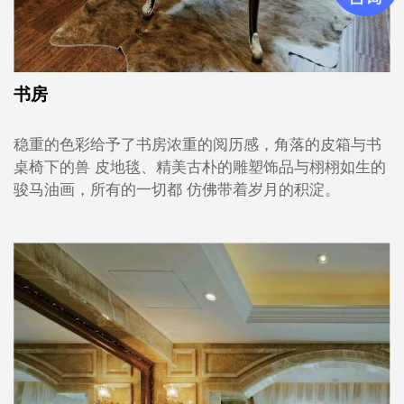
书房
稳重的色彩给予了书房浓重的阅历感，角落的皮箱与书
桌椅下的兽 皮地毯、精美古朴的雕塑饰品与栩栩如生的
骏马油画，所有的一切都 仿佛带着岁月的积淀。