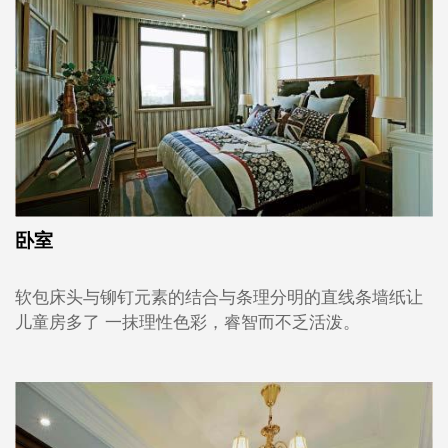
卧室
软包床头与铆钉元素的结合与条理分明的直线条墙纸让
儿童房多了 一抹理性色彩，睿智而不乏活泼。