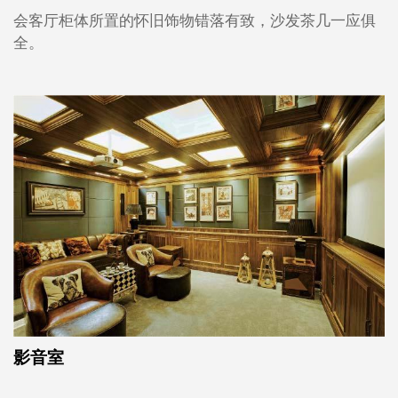
会客厅柜体所置的怀旧饰物错落有致，沙发茶几一应俱
全。
影音室